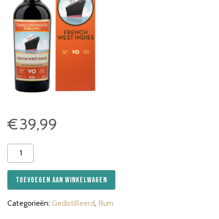
€
39,99
Transcontinental
Rum
French
Toevoegen aan winkelwagen
VO
aantal
Categorieën:
Gedistilleerd
,
Rum