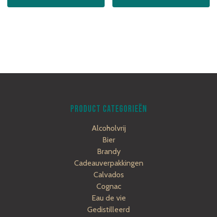
PRODUCT CATEGORIEËN
Alcoholvrij
Bier
Brandy
Cadeauverpakkingen
Calvados
Cognac
Eau de vie
Gedistilleerd