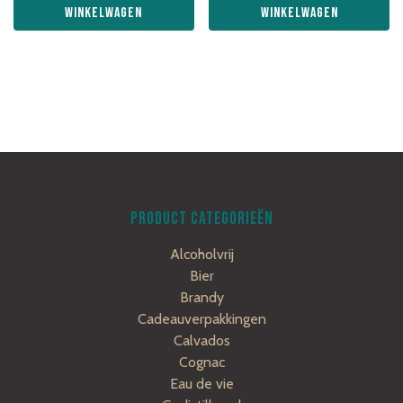
winkelwagen
winkelwagen
PRODUCT CATEGORIEËN
Alcoholvrij
Bier
Brandy
Cadeauverpakkingen
Calvados
Cognac
Eau de vie