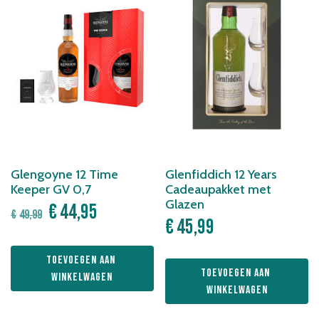
Glengoyne 12 Time
Glenfiddich 12 Years
Keeper GV 0,7
Cadeaupakket met
Glazen
Oorspronkelijke
Huidige
€
44,95
€
49,99
€
45,99
prijs
prijs
was:
is:
Toevoegen aan 
€49,99.
€44,95.
Toevoegen aan 
winkelwagen
winkelwagen