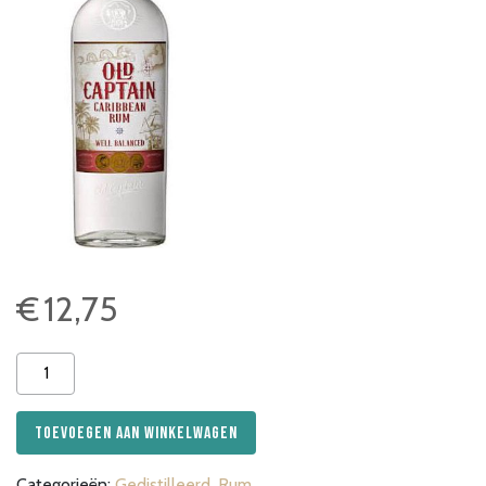
€
12,75
Old
Captain
Caribbean
Toevoegen aan winkelwagen
Rum
White
Categorieën:
Gedistilleerd
,
Rum