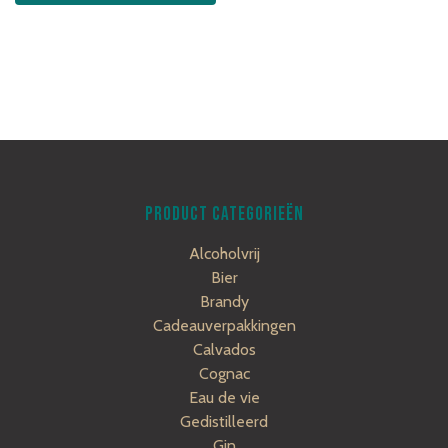
PRODUCT CATEGORIEËN
Alcoholvrij
Bier
Brandy
Cadeauverpakkingen
Calvados
Cognac
Eau de vie
Gedistilleerd
Gin