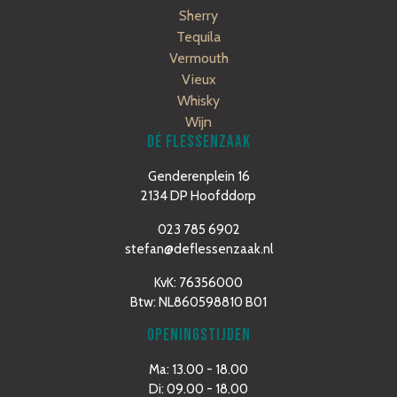
Sherry
Tequila
Vermouth
Vieux
Whisky
Wijn
DÉ FLESSENZAAK
Genderenplein 16
2134 DP Hoofddorp
023 785 6902
stefan@deflessenzaak.nl
KvK: 76356000
Btw: NL860598810 B01
OPENINGSTIJDEN
Ma: 13.00 - 18.00
Di: 09.00 - 18.00