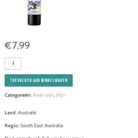
€
7,99
Deakin
Cabernet
Sauvignon
Toevoegen aan winkelwagen
aantal
Categorieën:
Rode wijn
,
Wijn
Land:
Australië
Regio:
South East Australia