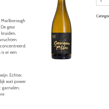
Cove
Landma
Catego
Sauvig
t Marlborough
Blanc
. De geur
aantal
 kruiden,
evruchten.
econcentreerd.
is er een
wijn. Echter,
lijk wat power
n: garnalen,
ere