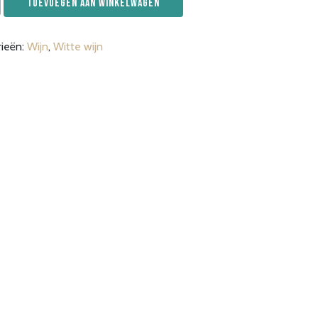
Toevoegen aan winkelwagen
rk,
rieën:
Wijn
,
Witte wijn
non