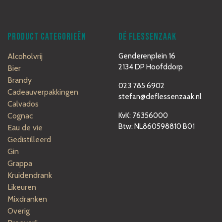
PRODUCT CATEGORIEËN
DÉ FLESSENZAAK
Alcoholvrij
Genderenplein 16
2134 DP Hoofddorp
Bier
Brandy
023 785 6902
Cadeauverpakkingen
stefan@deflessenzaak.nl
Calvados
Cognac
KvK: 76356000
Btw: NL860598810 B01
Eau de vie
Gedistilleerd
Gin
Grappa
Kruidendrank
Likeuren
Mixdranken
Overig