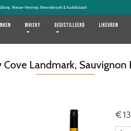
ddorp, Nieuw-Vennep, Bennebroek & Kudelstaart
enken
Whisky
Gedistilleerd
Likeuren
y Cove Landmark, Sauvignon 
€
13
Misty