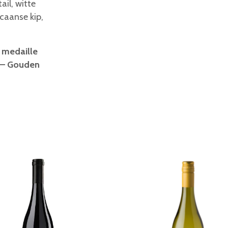
ail, witte
icaanse kip,
 medaille
 – Gouden