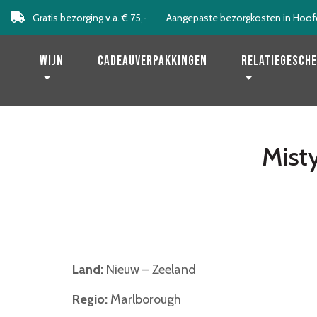
Gratis bezorging v.a. € 75,-
Aangepaste bezorgkosten in Hoof
Levering binnen 2 werkdagen!
Wijn
Cadeauverpakkingen
Relatiegesch
Mist
Land:
Nieuw – Zeeland
Regio:
Marlborough