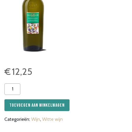
€
12,25
Terre
di
Chieti,
Toevoegen aan winkelwagen
Cococciola
aantal
Categorieën:
Wijn
,
Witte wijn