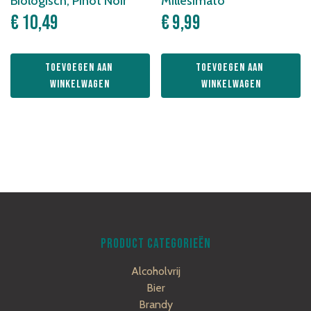
Biologisch, Pinot Noir
Millesimato
€
10,49
€
9,99
Toevoegen aan 
Toevoegen aan 
winkelwagen
winkelwagen
PRODUCT CATEGORIEËN
Alcoholvrij
Bier
Brandy