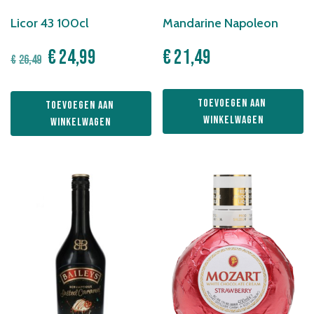
Licor 43 100cl
Mandarine Napoleon
Oorspronkelijke
Huidige
€
24,99
€
21,49
€
26,49
prijs
prijs
was:
is:
Toevoegen aan 
Toevoegen aan 
€26,49.
€24,99.
winkelwagen
winkelwagen