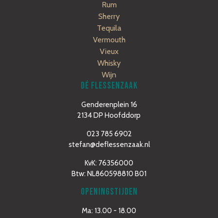
Rum
Sherry
Tequila
Vermouth
Vieux
Whisky
Wijn
DÉ FLESSENZAAK
Genderenplein 16
2134 DP Hoofddorp
023 785 6902
stefan@deflessenzaak.nl
KvK: 76356000
Btw: NL860598810 B01
OPENINGSTIJDEN
Ma: 13.00 - 18.00