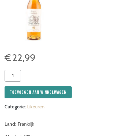
€
22,99
Chateau
Montifaud
Vieux
Toevoegen aan winkelwagen
Pineau
des
Categorie:
Likeuren
Charentes
Blanc
aantal
Land:
Frankrijk