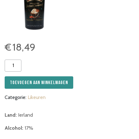
€
18,49
Baileys
Salted
Caramel
Toevoegen aan winkelwagen
aantal
Categorie:
Likeuren
Land:
Ierland
Alcohol:
17%