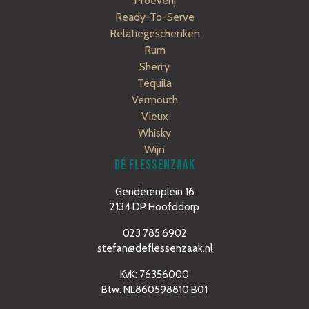
Proeverij
Ready-To-Serve
Relatiegeschenken
Rum
Sherry
Tequila
Vermouth
Vieux
Whisky
Wijn
DÉ FLESSENZAAK
Genderenplein 16
2134 DP Hoofddorp
023 785 6902
stefan@deflessenzaak.nl
KvK: 76356000
Btw: NL860598810 B01