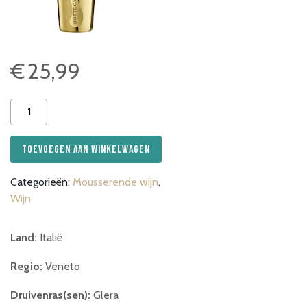
€
25,99
Prosecco
-
Bottega
Toevoegen aan winkelwagen
Gold
aantal
Categorieën:
Mousserende wijn
,
Wijn
Land:
Italië
Regio:
Veneto
Druivenras(sen):
Glera