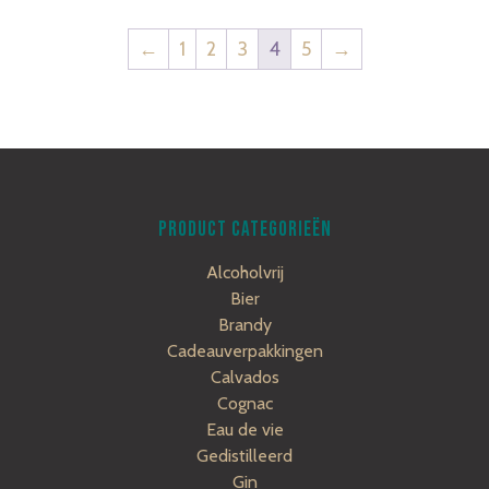
←
1
2
3
4
5
→
PRODUCT CATEGORIEËN
Alcoholvrij
Bier
Brandy
Cadeauverpakkingen
Calvados
Cognac
Eau de vie
Gedistilleerd
Gin