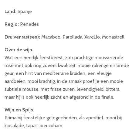
Organic
aantal
Land:
Spanje
Regio:
Penedes
Druivenras(sen):
Macabeo, Parellada, Xarel.lo, Monastrell
Over de wijn.
Wat een heerlijk feestbeest, zo’n prachtige mousserende
rosé met ook nog zoveel kwaliteit: mooie rokerige en brede
geur, een hint van mediterrane kruiden, een vleugje
aardbeien, mooi krachtig, in de smaak proef je een mooie
subtiele mousse, met frisse zuren, levendigheid, bitters,
maar hij is ook heerlijk zacht en afgerond in de finale.
Wijn en Spijs.
Prima bij feestelijke gelegenheden, als aperitief, mooi bij
kipsalade, tapas, ibericoham.