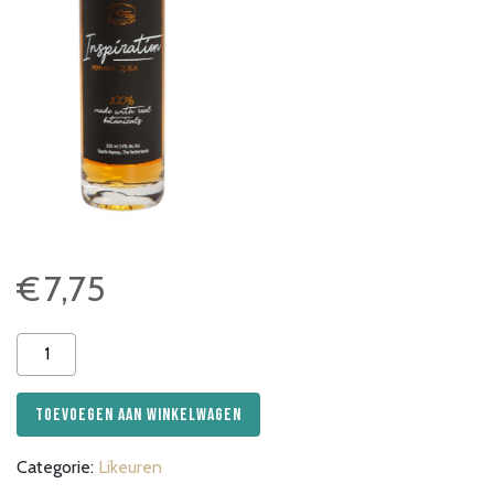
€
7,75
Zuidam
Inspiration
Liqueur
Toevoegen aan winkelwagen
20cl
aantal
Categorie:
Likeuren