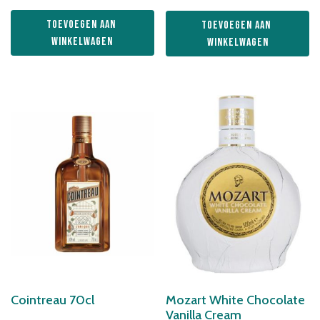
was:
is:
Toevoegen aan 
Toevoegen aan 
€28,99.
€27,49.
winkelwagen
winkelwagen
Cointreau 70cl
Mozart White Chocolate
Vanilla Cream