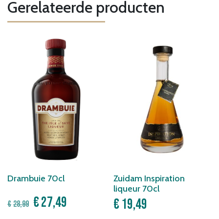
Gerelateerde producten
Drambuie 70cl
Zuidam Inspiration
liqueur 70cl
Oorspronkelijke
Huidige
€
27,49
€
19,49
€
28,99
prijs
prijs