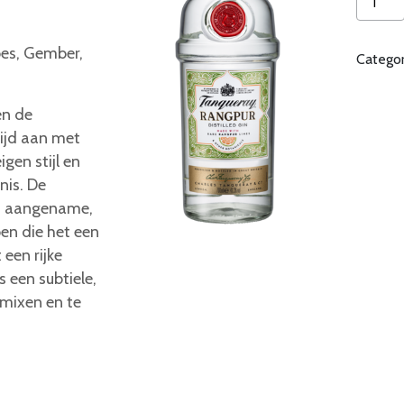
Rangpu
aantal
es, Gember,
Catego
en de
rijd aan met
gen stijl en
nis. De
en aangename,
oen die het een
 een rijke
 een subtiele,
 mixen en te