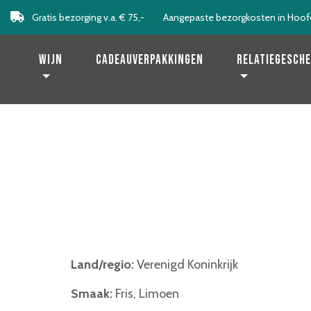
Gratis bezorging v.a. € 75,-
Aangepaste bezorgkosten in Hoof
Levering binnen 2 werkdagen!
Wijn
Cadeauverpakkingen
Relatiegesch
Land/regio:
Verenigd Koninkrijk
Smaak:
Fris, Limoen