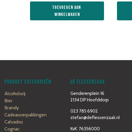
Toevoegen aan 
winkelwagen
PRODUCT CATEGORIEËN
DÉ FLESSENZAAK
Alcoholvrij
Genderenplein 16
2134 DP Hoofddorp
Bier
Brandy
023 785 6902
Cadeauverpakkingen
stefan@deflessenzaak.nl
Calvados
Cognac
KvK: 76356000