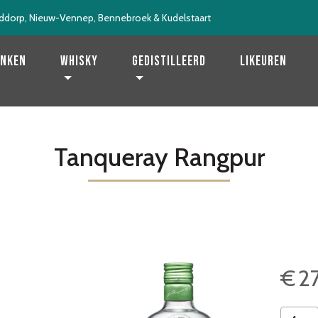
ddorp, Nieuw-Vennep, Bennebroek & Kudelstaart
enken
Whisky
Gedistilleerd
Likeuren
Tanqueray Rangpur
€
2
Tanque