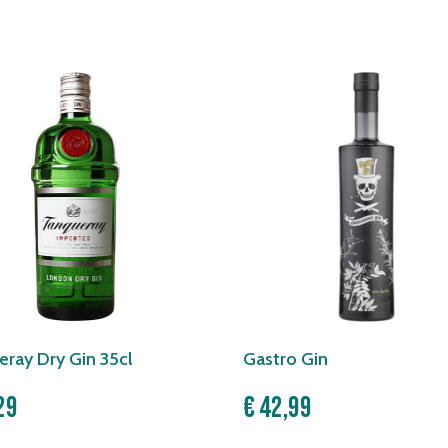
ray Dry Gin 35cl
Gastro Gin
29
€
42,99