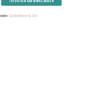
Toevoegen aan winkelwagen
r
rieën:
Gedistilleerd
,
Gin