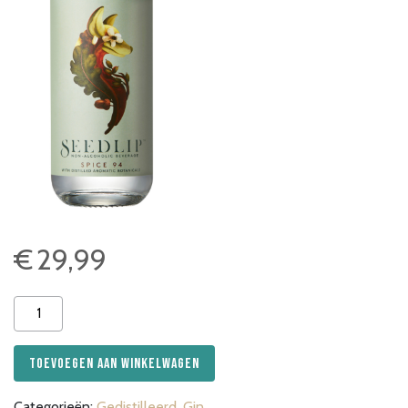
€
29,99
Seedlip
Spice
94
Toevoegen aan winkelwagen
Alcoholvrij
aantal
Categorieën:
Gedistilleerd
,
Gin