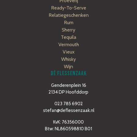
Proeverij
Ready-To-Serve
Relatiegeschenken
Rum
Sherry
Tequila
Vermouth
Vieux
Whisky
Wijn
DÉ FLESSENZAAK
Genderenplein 16
2134 DP Hoofddorp
023 785 6902
stefan@deflessenzaak.nl
KvK: 76356000
Btw: NL860598810 B01