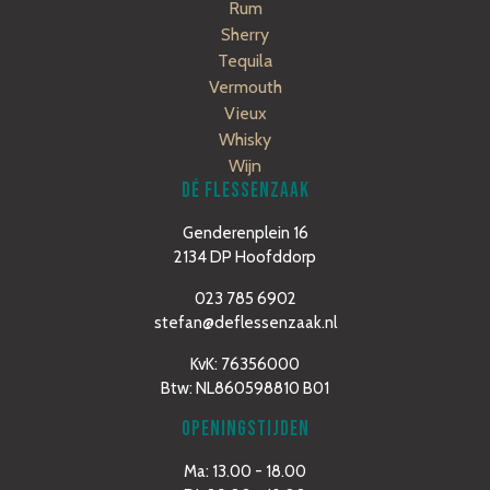
Rum
Sherry
Tequila
Vermouth
Vieux
Whisky
Wijn
DÉ FLESSENZAAK
Genderenplein 16
2134 DP Hoofddorp
023 785 6902
stefan@deflessenzaak.nl
KvK: 76356000
Btw: NL860598810 B01
OPENINGSTIJDEN
Ma: 13.00 - 18.00