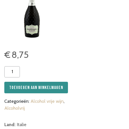
€
8,75
Pizzolato
M-
Use
Toevoegen aan winkelwagen
Zero
Sparkling
Categorieën:
Alcohol vrije wijn
,
(0,0%
Alcoholvrij
Alcohol)
75cl
aantal
Land:
Italie