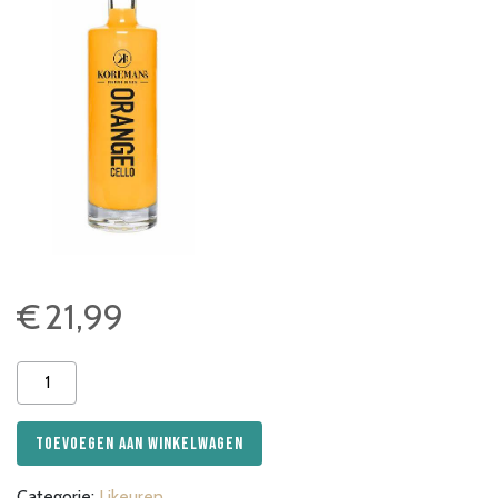
€
21,99
Koremans
Orangecello
50cl
Toevoegen aan winkelwagen
aantal
Categorie:
Likeuren