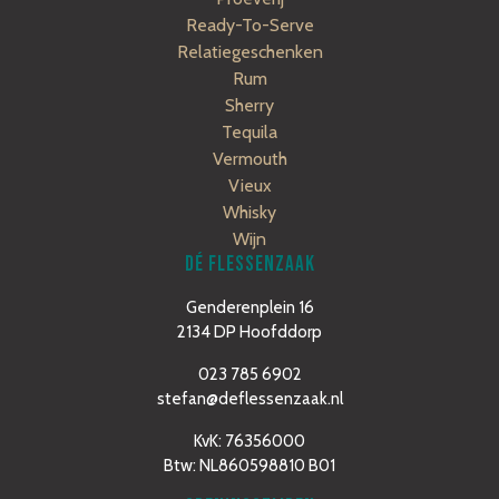
Ready-To-Serve
Relatiegeschenken
Rum
Sherry
Tequila
Vermouth
Vieux
Whisky
Wijn
DÉ FLESSENZAAK
Genderenplein 16
2134 DP Hoofddorp
023 785 6902
stefan@deflessenzaak.nl
KvK: 76356000
Btw: NL860598810 B01