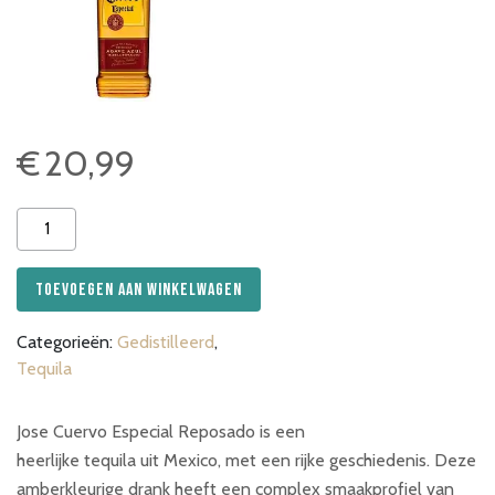
€
20,99
Jose
Cuervo
Tequila
Toevoegen aan winkelwagen
Especial
Reposado
Categorieën:
Gedistilleerd
,
aantal
Tequila
Jose Cuervo Especial Reposado is een
heerlijke tequila uit Mexico, met een rijke geschiedenis. Deze
amberkleurige drank heeft een complex smaakprofiel van