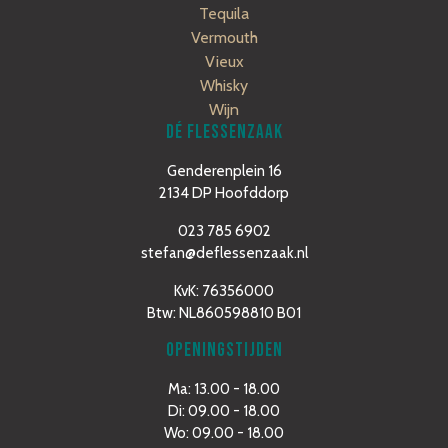
Tequila
Vermouth
Vieux
Whisky
Wijn
DÉ FLESSENZAAK
Genderenplein 16
2134 DP Hoofddorp
023 785 6902
stefan@deflessenzaak.nl
KvK: 76356000
Btw: NL860598810 B01
OPENINGSTIJDEN
Ma: 13.00 - 18.00
Di: 09.00 - 18.00
Wo: 09.00 - 18.00