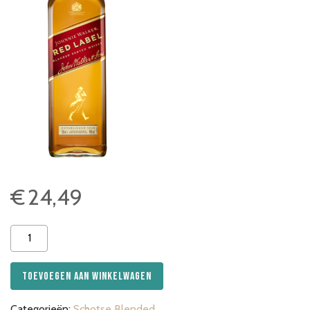
€
24,49
Johnnie
Walker
Red
Toevoegen aan winkelwagen
Label
100cl
Categorieën:
Schotse Blended