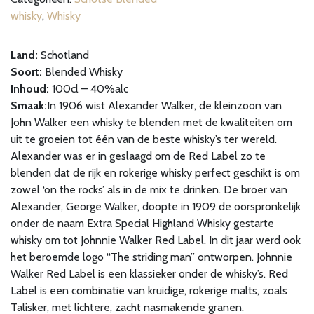
aantal
whisky
,
Whisky
Land:
Schotland
Soort:
Blended Whisky
Inhoud:
100cl – 40%alc
Smaak:
In 1906 wist Alexander Walker, de kleinzoon van
John Walker een whisky te blenden met de kwaliteiten om
uit te groeien tot één van de beste whisky’s ter wereld.
Alexander was er in geslaagd om de Red Label zo te
blenden dat de rijk en rokerige whisky perfect geschikt is om
zowel ‘on the rocks’ als in de mix te drinken. De broer van
Alexander, George Walker, doopte in 1909 de oorspronkelijk
onder de naam Extra Special Highland Whisky gestarte
whisky om tot Johnnie Walker Red Label. In dit jaar werd ook
het beroemde logo “The striding man” ontworpen. Johnnie
Walker Red Label is een klassieker onder de whisky’s. Red
Label is een combinatie van kruidige, rokerige malts, zoals
Talisker, met lichtere, zacht nasmakende granen.