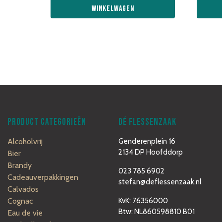
winkelwagen
PRODUCT CATEGORIEËN
DÉ FLESSENZAAK
Alcoholvrij
Genderenplein 16
2134 DP Hoofddorp
Bier
Brandy
023 785 6902
Cadeauverpakkingen
stefan@deflessenzaak.nl
Calvados
Cognac
KvK: 76356000
Btw: NL860598810 B01
Eau de vie