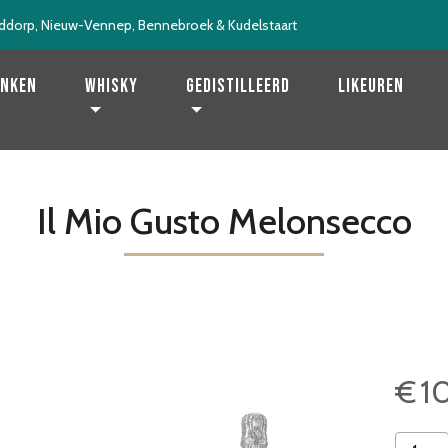
ddorp, Nieuw-Vennep, Bennebroek & Kudelstaart
enken
Whisky
Gedistilleerd
Likeuren
Il Mio Gusto Melonsecco
€
1
Il