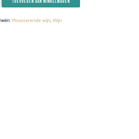
Toevoegen aan winkelwagen
rieën:
Mousserende wijn
,
Wijn
ecco