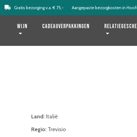
Gratis bezorging v.a. € 75,-
Aangepaste bezorgkosten in Hoof
Levering binnen 2 werkdagen!
Wijn
Cadeauverpakkingen
Relatiegesch
Land:
Italië
Regio:
Trevisio