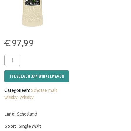
€
97,99
Highland
Park
Viking
Toevoegen aan winkelwagen
Heart
aantal
Categorieën:
Schotse malt
whisky
,
Whisky
Land:
Schotland
Soort:
Single Malt