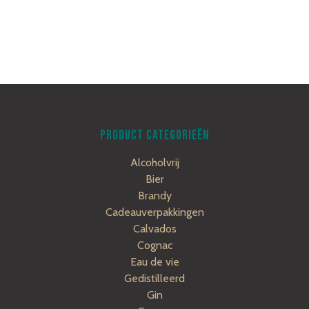
PRODUCT CATEGORIEËN
Alcoholvrij
Bier
Brandy
Cadeauverpakkingen
Calvados
Cognac
Eau de vie
Gedistilleerd
Gin