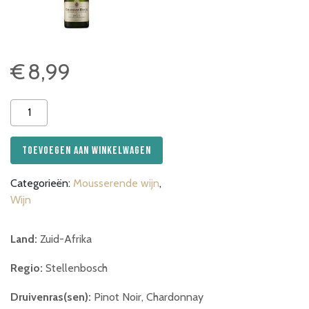
€
8,99
Graham
Beck
Brut
Toevoegen aan winkelwagen
37,5cl
aantal
Categorieën:
Mousserende wijn
,
Wijn
Land:
Zuid-Afrika
Regio:
Stellenbosch
Druivenras(sen):
Pinot Noir, Chardonnay