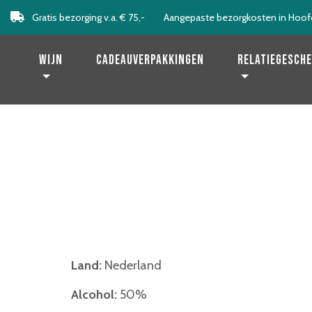
Gratis bezorging v.a. € 75,-
Aangepaste bezorgkosten in Hoof
Levering binnen 2 werkdagen!
Wijn
Cadeauverpakkingen
Relatiegesch
Land:
Nederland
Alcohol:
50%