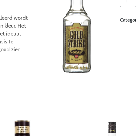
Strike
aantal
illeerd wordt
Categor
n kleur. Het
et ideaal
sis te
goud zien