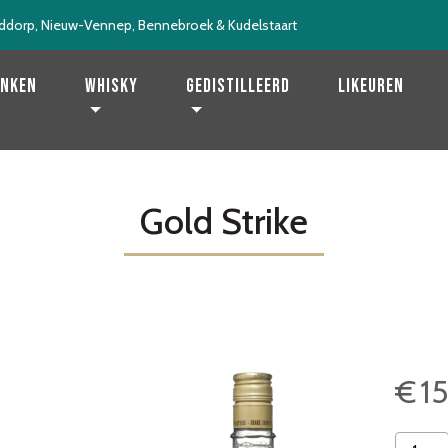
ddorp, Nieuw-Vennep, Bennebroek & Kudelstaart
enken
Whisky
Gedistilleerd
Likeuren
Gold Strike
€
1
Gold