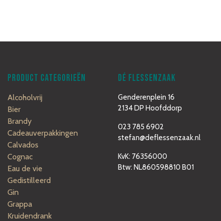
PRODUCT CATEGORIEËN
DÉ FLESSENZAAK
Alcoholvrij
Genderenplein 16
2134 DP Hoofddorp
Bier
Brandy
023 785 6902
Cadeauverpakkingen
stefan@deflessenzaak.nl
Calvados
Cognac
KvK: 76356000
Btw: NL860598810 B01
Eau de vie
Gedistilleerd
Gin
Grappa
Kruidendrank