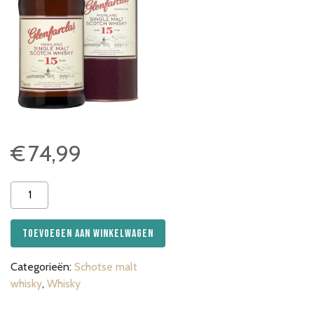
€
74,99
Glenfarclas
15
yrs
Toevoegen aan winkelwagen
aantal
Categorieën:
Schotse malt
whisky
,
Whisky