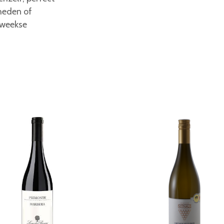
heden of
eweekse