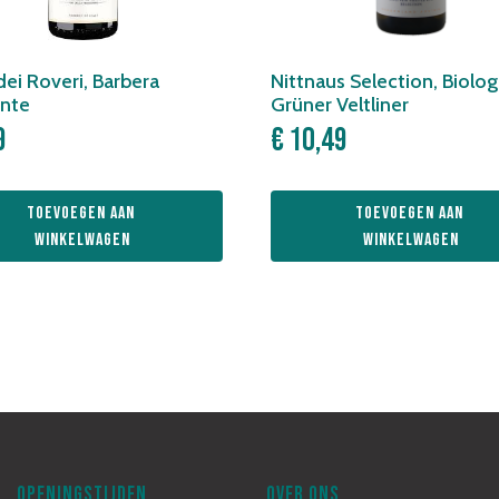
dei Roveri, Barbera
Nittnaus Selection, Biolog
nte
Grüner Veltliner
9
€
10,49
Toevoegen aan 
Toevoegen aan 
winkelwagen
winkelwagen
OPENINGSTIJDEN
OVER ONS