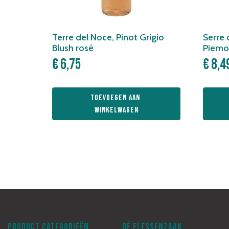
Terre del Noce, Pinot Grigio
Serre 
Blush rosé
Piemo
€
6,75
€
8,4
Toevoegen aan 
winkelwagen
PRODUCT CATEGORIEËN
DÉ FLESSENZAAK