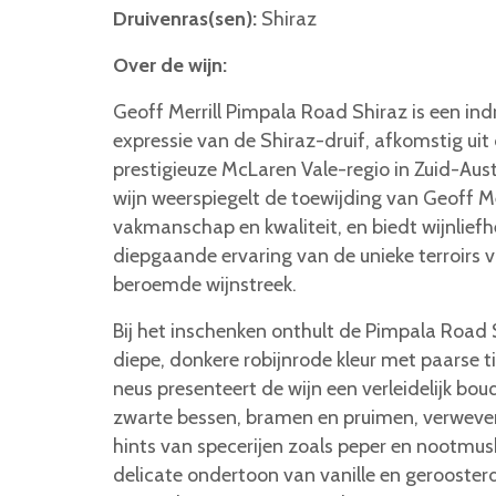
Druivenras(sen):
Shiraz
Over de wijn:
Geoff Merrill Pimpala Road Shiraz is een i
expressie van de Shiraz-druif, afkomstig uit
prestigieuze McLaren Vale-regio in Zuid-Aust
wijn weerspiegelt de toewijding van Geoff Me
vakmanschap en kwaliteit, en biedt wijnlief
diepgaande ervaring van de unieke terroirs 
beroemde wijnstreek.
Bij het inschenken onthult de Pimpala Road 
diepe, donkere robijnrode kleur met paarse ti
neus presenteert de wijn een verleidelijk bou
zwarte bessen, bramen en pruimen, verweve
hints van specerijen zoals peper en nootmus
delicate ondertoon van vanille en gerooster