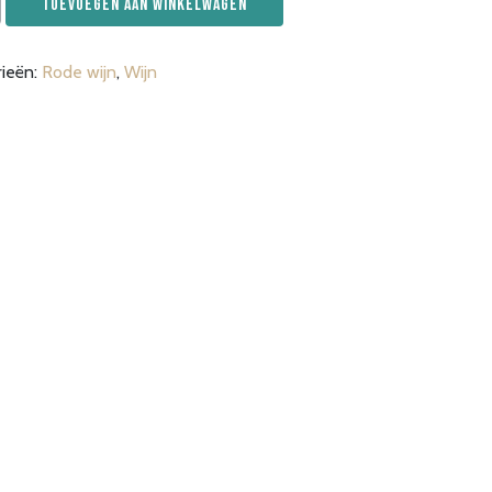
Toevoegen aan winkelwagen
a
rieën:
Rode wijn
,
Wijn