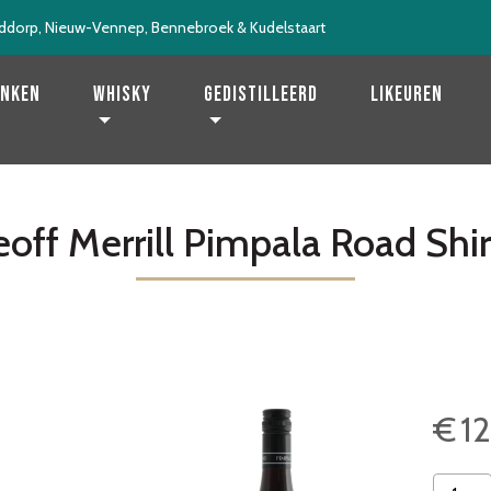
ddorp, Nieuw-Vennep, Bennebroek & Kudelstaart
enken
Whisky
Gedistilleerd
Likeuren
off Merrill Pimpala Road Shi
€
1
Geoff