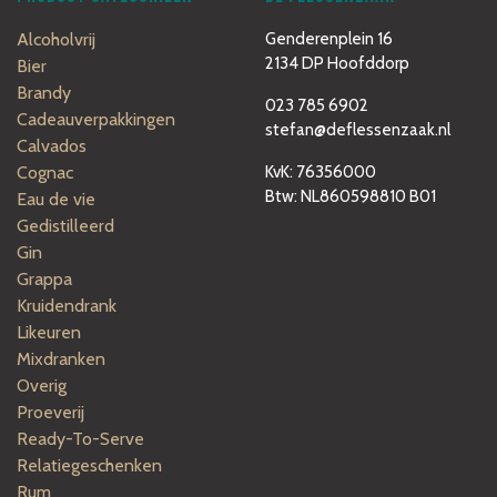
Alcoholvrij
Genderenplein 16
2134 DP Hoofddorp
Bier
Brandy
023 785 6902
Cadeauverpakkingen
stefan@deflessenzaak.nl
Calvados
Cognac
KvK: 76356000
Btw: NL860598810 B01
Eau de vie
Gedistilleerd
Gin
Grappa
Kruidendrank
Likeuren
Mixdranken
Overig
Proeverij
Ready-To-Serve
Relatiegeschenken
Rum