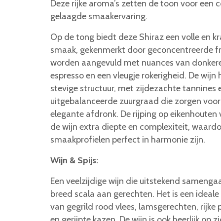
Deze rijke aroma’s zetten de toon voor een 
gelaagde smaakervaring.
Op de tong biedt deze Shiraz een volle en k
smaak, gekenmerkt door geconcentreerde fr
worden aangevuld met nuances van donkere
espresso en een vleugje rokerigheid. De wijn 
stevige structuur, met zijdezachte tannines 
uitgebalanceerde zuurgraad die zorgen voor
elegante afdronk. De rijping op eikenhouten
de wijn extra diepte en complexiteit, waard
smaakprofielen perfect in harmonie zijn.
Wijn & Spijs:
Een veelzijdige wijn die uitstekend samenga
breed scala aan gerechten. Het is een ideale
van gegrild rood vlees, lamsgerechten, rijke
en gerijpte kazen. De wijn is ook heerlijk op z