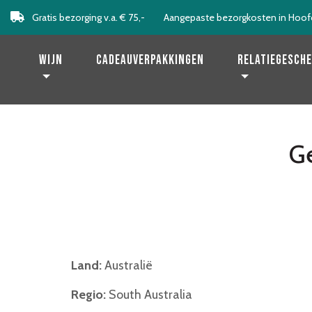
Gratis bezorging v.a. € 75,-
Aangepaste bezorgkosten in Hoof
Levering binnen 2 werkdagen!
Wijn
Cadeauverpakkingen
Relatiegesch
Ge
Land:
Australië
Regio:
South Australia