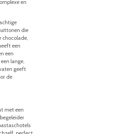
complexe en
rachtige
uittonen die
 chocolade,
heeft een
en een
 een lange,
 vaten geeft
oor de
at met een
 begeleider
 pastaschotels
ichzelf, perfect