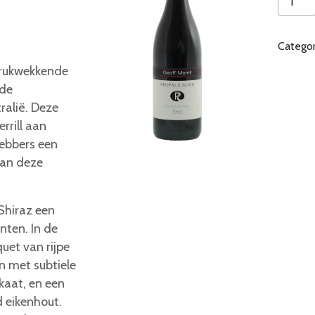
Merrill
Pimpal
Catego
Road
Shiraz
ndrukwekkende
aantal
 de
ralië. Deze
rrill aan
hebbers een
van deze
Shiraz een
nten. In de
quet van rijpe
n met subtiele
kaat, en een
d eikenhout.