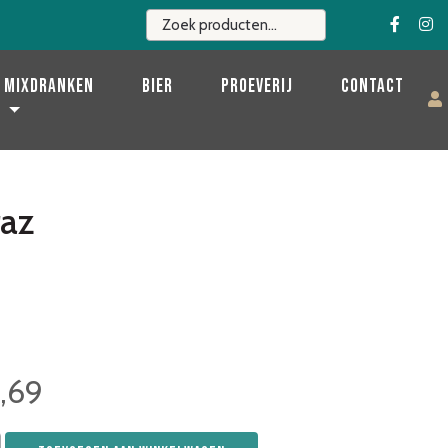
Mixdranken
Bier
Proeverij
Contact
raz
2,69