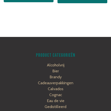
PRODUCT CATEGORIEËN
Alcoholvrij
Bier
Brandy
Cadeauverpakkingen
Calvados
Cognac
Eau de vie
Gedistilleerd