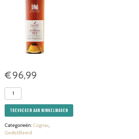
€
96,99
Frapin
Fontpinot
XO 70cl
Toevoegen aan winkelwagen
aantal
Categorieën:
Cognac
,
Gedistilleerd