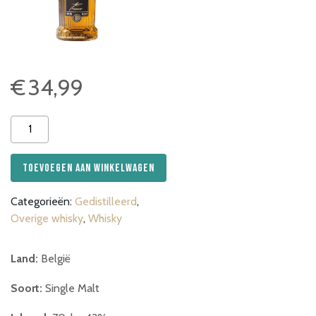
€
34,99
Filliers
Single
Malt
Toevoegen aan winkelwagen
aantal
Categorieën:
Gedistilleerd
,
Overige whisky
,
Whisky
Land:
België
Soort:
Single Malt