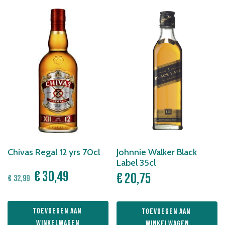
Chivas Regal 12 yrs 70cl
Johnnie Walker Black
Label 35cl
Oorspronkelijke
Huidige
€
30,49
€
20,75
€
32,99
prijs
prijs
was:
is:
Toevoegen aan 
Toevoegen aan 
€32,99.
€30,49.
winkelwagen
winkelwagen