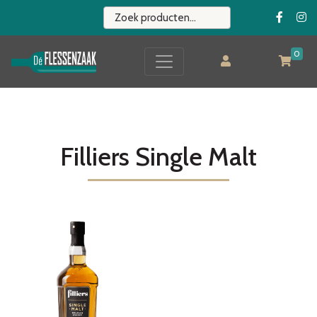
0
Filliers Single Malt