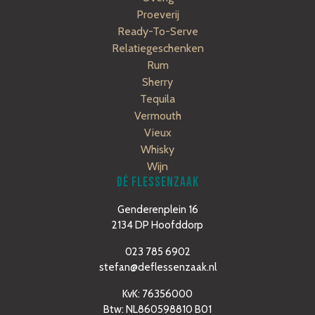
Proeverij
Ready-To-Serve
Relatiegeschenken
Rum
Sherry
Tequila
Vermouth
Vieux
Whisky
Wijn
DÉ FLESSENZAAK
Genderenplein 16
2134 DP Hoofddorp
023 785 6902
stefan@deflessenzaak.nl
KvK: 76356000
Btw: NL860598810 B01