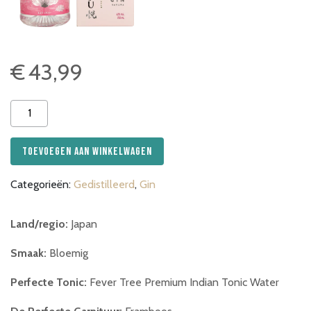
€
43,99
Etsu
Gin
Sakura
Toevoegen aan winkelwagen
aantal
Categorieën:
Gedistilleerd
,
Gin
Land/regio:
Japan
Smaak:
Bloemig
Perfecte Tonic:
Fever Tree Premium Indian Tonic Water