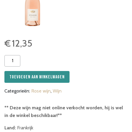
€
12,35
Estandon
Héritage
Provence
Toevoegen aan winkelwagen
rosé
aantal
Categorieën:
Rose wijn
,
Wijn
** Deze wijn mag niet online verkocht worden, hij is wel
in de winkel beschikbaar!**
Land:
Frankrijk