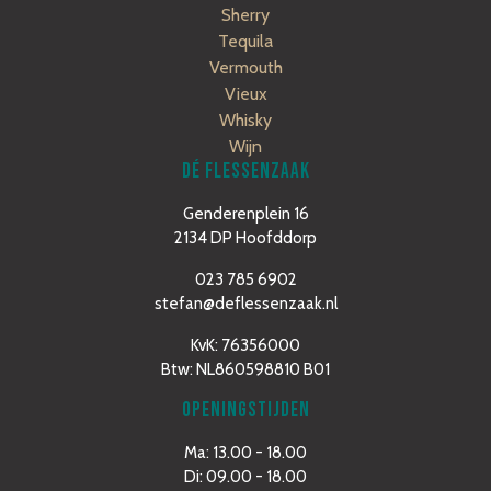
Sherry
Tequila
Vermouth
Vieux
Whisky
Wijn
DÉ FLESSENZAAK
Genderenplein 16
2134 DP Hoofddorp
023 785 6902
stefan@deflessenzaak.nl
KvK: 76356000
Btw: NL860598810 B01
OPENINGSTIJDEN
Ma: 13.00 - 18.00
Di: 09.00 - 18.00