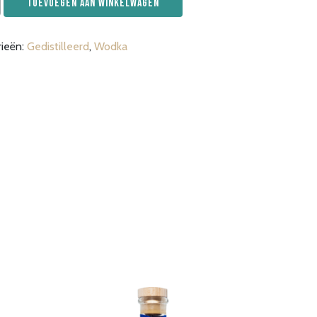
Toevoegen aan winkelwagen
rieën:
Gedistilleerd
,
Wodka