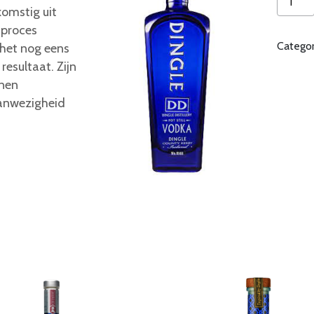
komstig uit
Vodka
e proces
aantal
Catego
 het nog eens
resultaat. Zijn
onen
aanwezigheid