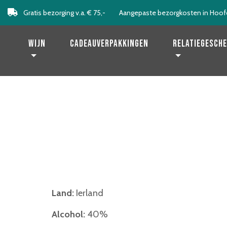
Gratis bezorging v.a. € 75,-
Aangepaste bezorgkosten in Hoof
Levering binnen 2 werkdagen!
Wijn
Cadeauverpakkingen
Relatiegesch
Land:
Ierland
Alcohol:
40%