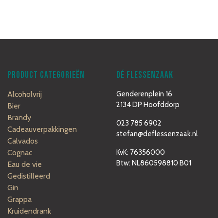
PRODUCT CATEGORIEËN
DÉ FLESSENZAAK
Alcoholvrij
Genderenplein 16
2134 DP Hoofddorp
Bier
Brandy
023 785 6902
Cadeauverpakkingen
stefan@deflessenzaak.nl
Calvados
Cognac
KvK: 76356000
Btw: NL860598810 B01
Eau de vie
Gedistilleerd
Gin
Grappa
Kruidendrank