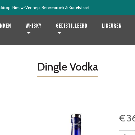
ddorp, Nieuw-Vennep, Bennebroek & Kudelstaart
enken
Whisky
Gedistilleerd
Likeuren
Dingle Vodka
€
3
Dingle