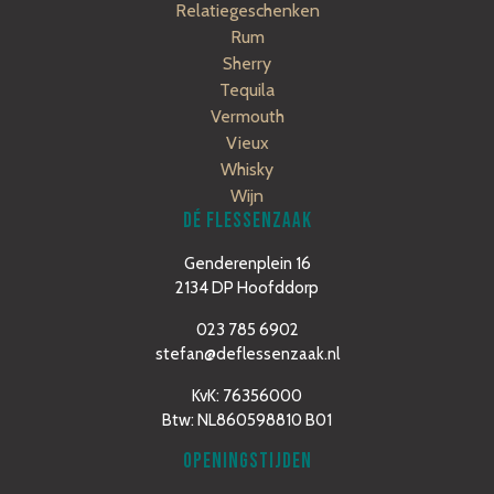
Relatiegeschenken
Rum
Sherry
Tequila
Vermouth
Vieux
Whisky
Wijn
DÉ FLESSENZAAK
Genderenplein 16
2134 DP Hoofddorp
023 785 6902
stefan@deflessenzaak.nl
KvK: 76356000
Btw: NL860598810 B01
OPENINGSTIJDEN