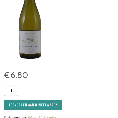
€
6,80
Denis
Marchais
Sauvignon
Toevoegen aan winkelwagen
aantal
Categorieën:
Wijn
,
Witte wijn