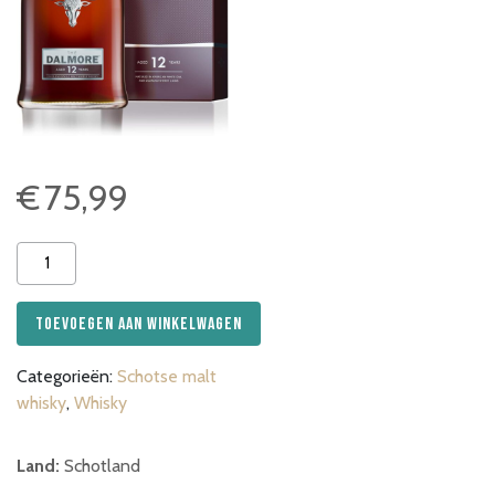
€
75,99
Dalmore
12yrs
aantal
Toevoegen aan winkelwagen
Categorieën:
Schotse malt
whisky
,
Whisky
Land:
Schotland