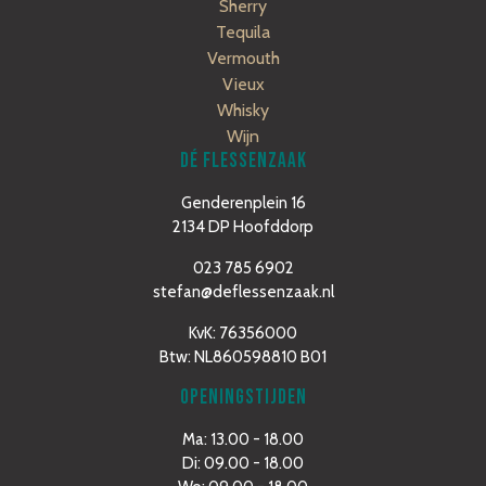
Sherry
Tequila
Vermouth
Vieux
Whisky
Wijn
DÉ FLESSENZAAK
Genderenplein 16
2134 DP Hoofddorp
023 785 6902
stefan@deflessenzaak.nl
KvK: 76356000
Btw: NL860598810 B01
OPENINGSTIJDEN
Ma: 13.00 - 18.00
Di: 09.00 - 18.00