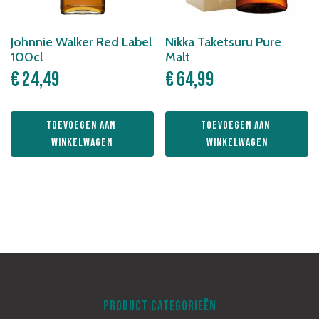
Johnnie Walker Red Label
Nikka Taketsuru Pure
100cl
Malt
€
24,49
€
64,99
Toevoegen aan 
Toevoegen aan 
winkelwagen
winkelwagen
PRODUCT CATEGORIEËN