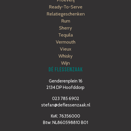
Ready-To-Serve
Relatiegeschenken
Rum
Sherry
Tequila
Vermouth
Vieux
Whisky
Wijn
DÉ FLESSENZAAK
Genderenplein 16
2134 DP Hoofddorp
023 785 6902
stefan@deflessenzaak.nl
KvK: 76356000
Btw: NL860598810 B01