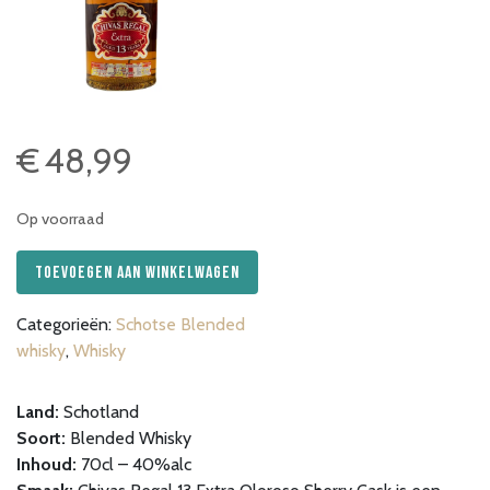
€
48,99
Op voorraad
Chivas
Toevoegen aan winkelwagen
Regal
13
Categorieën:
Schotse Blended
Years
whisky
,
Whisky
Oloroso
Cask
Land:
Schotland
70cl
Soort:
Blended Whisky
aantal
Inhoud:
70cl – 40%alc