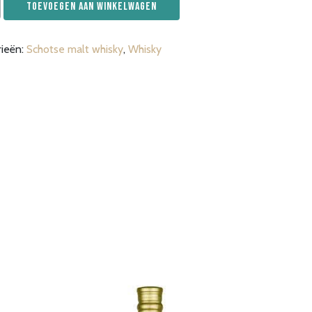
Toevoegen aan winkelwagen
was:
is:
rieën:
Schotse malt whisky
,
Whisky
€49,99.
€44,99.