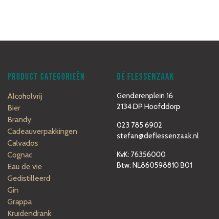
PRODUCT CATEGORIEËN
DÉ FLESSENZAAK
Alcoholvrij
Genderenplein 16
2134 DP Hoofddorp
Bier
Brandy
023 785 6902
Cadeauverpakkingen
stefan@deflessenzaak.nl
Calvados
Cognac
KvK: 76356000
Btw: NL860598810 B01
Eau de vie
Gedistilleerd
Gin
Grappa
Kruidendrank