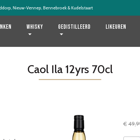
ddorp, Nieuw-Vennep, Bennebroek & Kudelstaart
enken
Whisky
Gedistilleerd
Likeuren
Caol Ila 12yrs 70cl
€
49,9
Caol