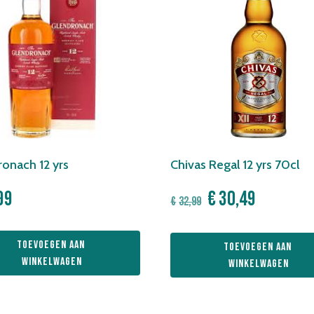
onach 12 yrs
Chivas Regal 12 yrs 70cl
Oorspronkelijk
Huidige
99
€
30,49
€
32,99
prijs
prijs
was:
is:
Toevoegen aan 
Toevoegen aan 
€32,99.
€30,49.
winkelwagen
winkelwagen