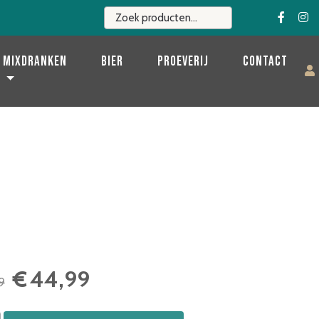
Mixdranken
Bier
Proeverij
Contact
Oorspronkelijke
Huidige
€
44,99
9
prijs
prijs