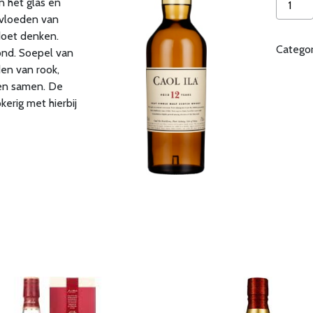
in het glas en
Ila
invloeden van
12yrs
doet denken.
Catego
70cl
ond. Soepel van
aantal
en van rook,
men samen. De
kerig met hierbij