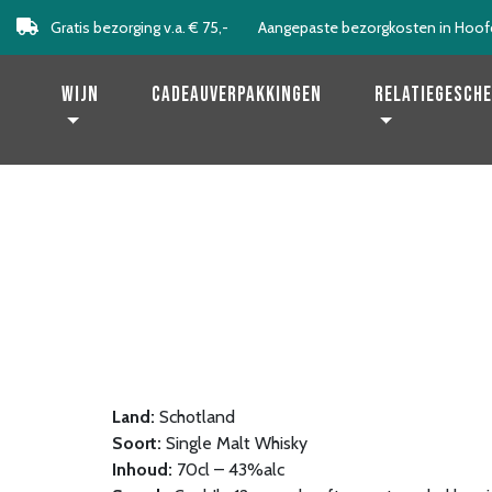
Gratis bezorging v.a. € 75,-
Aangepaste bezorgkosten in Hoof
Levering binnen 2 werkdagen!
Wijn
Cadeauverpakkingen
Relatiegesch
Land:
Schotland
Soort:
Single Malt Whisky
Inhoud:
70cl – 43%alc