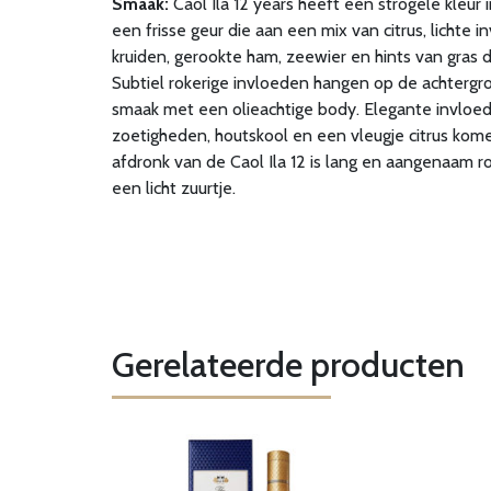
Smaak:
Caol Ila 12 years heeft een strogele kleur 
een frisse geur die aan een mix van citrus, lichte 
kruiden, gerookte ham, zeewier en hints van gras 
Subtiel rokerige invloeden hangen op de achtergr
smaak met een olieachtige body. Elegante invloed
zoetigheden, houtskool en een vleugje citrus ko
afdronk van de Caol Ila 12 is lang en aangenaam ro
een licht zuurtje.
Gerelateerde producten