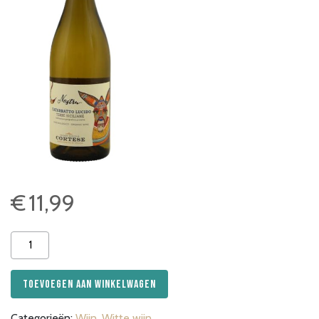
€
11,99
Bio
Cortese
Nostru
Toevoegen aan winkelwagen
Catarratto
Lucido
Categorieën:
Wijn
,
Witte wijn