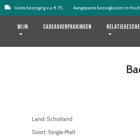
Gratis bezorging v.a. € 75,-
Aangepaste bezorgkosten in Hoof
Levering binnen 2 werkdagen!
Wijn
Cadeauverpakkingen
Relatiegesch
Ba
Land: Schotland
Soort: Single Malt