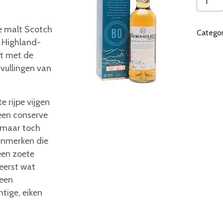
Na
H-
e malt Scotch
Catego
Achlais
e Highland-
Port
t met de
Cask
 vullingen van
Finish
aantal
e rijpe vijgen
een conserve
e maar toch
kenmerken die
 een zoete
 eerst wat
 een
htige, eiken