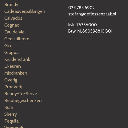
Brandy
023 785 6902
Cadeauverpakkingen
stefan@deflessenzaak.nl
Calvados
Cognac
KvK: 76356000
Btw: NL860598810 B01
Eau de vie
Gedistilleerd
Gin
Grappa
Kruidendrank
Likeuren
Mixdranken
Overig
Proeverij
Ready-To-Serve
Relatiegeschenken
Rum
Sherry
Tequila
Vermouth