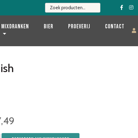
Mixdranken
Bier
Proeverij
Contact
ish
7,49