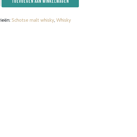
Toevoegen aan winkelwagen
rieën:
Schotse malt whisky
,
Whisky
e