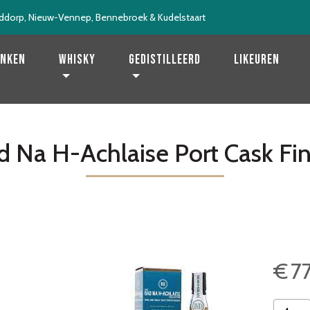
ddorp, Nieuw-Vennep, Bennebroek & Kudelstaart
enken
Whisky
Gedistilleerd
Likeuren
d Na H-Achlaise Port Cask Fin
€
7
Bad