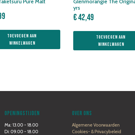
Taketsuru Pure Malt
Glenmorangie The Origina
yrs
99
€
42,49
Toevoegen aan 
Toevoegen aan 
winkelwagen
winkelwagen
OPENINGSTIJDEN
OVER ONS
Ma: 13.00 - 18.00
Algemene Voorwaarden
Di: 09.00 - 18.00
Cookies- & Privacybeleid