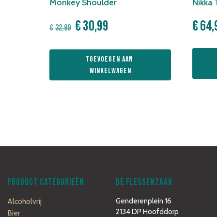
Monkey Shoulder
Nikka 
Oorspronkelijke
Huidige
€
30,99
€
64,
€
32,99
prijs
prijs
was:
is:
Toevoegen aan 
€32,99.
€30,99.
winkelwagen
PRODUCT CATEGORIEËN
DÉ FLESSENZAAK
Alcoholvrij
Genderenplein 16
2134 DP Hoofddorp
Bier