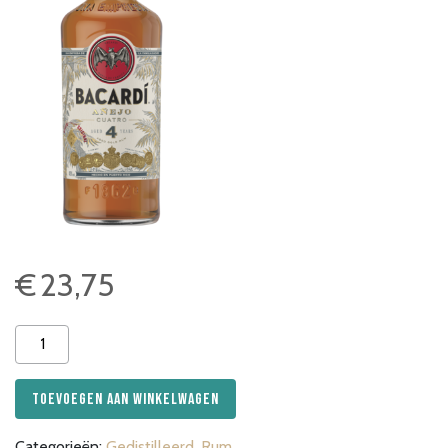
€
23,75
Bacardi
Anejo
Cuatro
Toevoegen aan winkelwagen
Anos
aantal
Categorieën:
Gedistilleerd
,
Rum