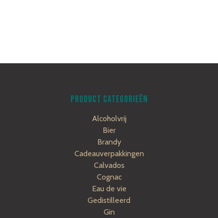
PRODUCT CATEGORIEËN
Alcoholvrij
Bier
Brandy
Cadeauverpakkingen
Calvados
Cognac
Eau de vie
Gedistilleerd
Gin